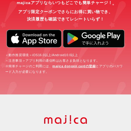
majicaアプリならいつもどこでも簡単チャージ！
※
アプリ限定クーポンでさらにお得に買い物でき、
決済履歴も確認できてレシートいらず！
＜動作推奨環境＞iOS16.0以上/Android10.0以上
＜注意事項＞アプリ利用の通信料はお客さま負担となります。
※簡単チャージのご利用には、
majica donpen cardの登録
とアプリのパスワ
ード入力が必要になります。