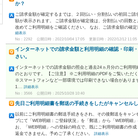
か？
ご請求金額が確定するまでは、２回払い・分割払いの初回ご請
額が表示されます。 ご請求金額が確定後は、分割払いの回数
改めてご利用明細をご確認ください。 なお、ご請求金額の確
細表示
No：2292
公開日時：2022/10/04 17:05
更新日時：2022/12/12 11:05
インターネットでの請求金額と利用明細の確認・印刷
さい。
インターネットでの請求金額の照会と過去24ヵ月分のご利用明
のとおりです。 【ご注意】 ※ご利用明細のPDFをご覧いただくには、
※スマートフォンなど一部環境では印刷できない場合があります。 
1....
詳細表示
No：3566
公開日時：2025/10/28 10:40
先日ご利用明細書を郵送の手続きをしたがキャンセル
以前にご利用明細書の郵送手続きをされ、その後郵送をキャンセ
ブにて「WEB明細：ご登録状況」を「郵送」から「WEB明細
お、「WEB明細」への登録の時点で、既にご利用明細書の作
返金できません。予めご了承ください。
詳細表示