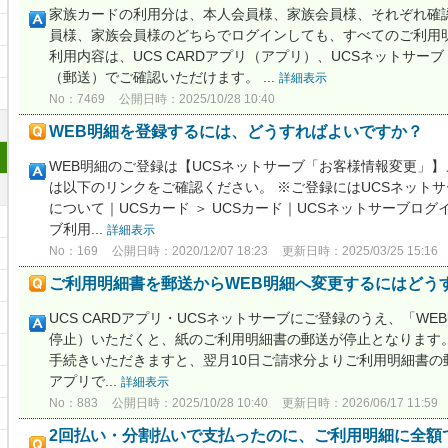
家族カードの利用分は、本人会員様、家族会員様、それぞれ確
員様、家族会員様のどちらでログインしても、すべてのご利用
利用内容は、UCS CARDアプリ（アプリ）、UCSネットサ
（郵送）でご確認いただけます。 ...
詳細表示
No：7469
公開日時：2025/10/28 10:40
WEB明細を登録するには、どうすればよいですか？
WEB明細のご登録は【UCSネットサーブ「お客様情報変更」】
は以下のリンクをご確認ください。 ※ご登録にはUCSネットサ
について｜UCSカード ＞ UCSカード｜UCSネットサーブログイ
ブ利用...
詳細表示
No：169
公開日時：2020/12/07 18:23
更新日時：2025/03/25 15:16
ご利用明細書を郵送からWEB明細へ変更するにはどう
UCS CARDアプリ・UCSネットサーブにご登録のうえ、「W
停止）いただくと、紙のご利用明細書の郵送が停止となります。 
手続きいただきますと、翌月10日ご請求分よりご利用明細書の郵送
アプリで...
詳細表示
No：883
公開日時：2025/10/28 10:40
更新日時：2026/06/17 11:59
2回払い・分割払いで支払ったのに、ご利用明細に全額