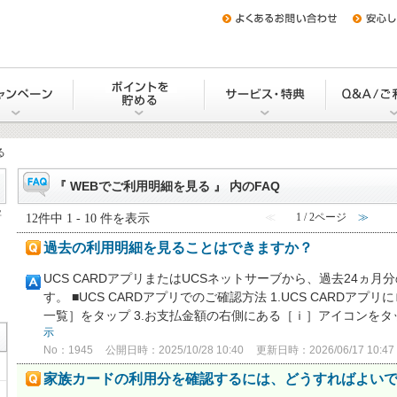
をつくる
キャンペーン
Uポイントを貯める・交換する
サービス・
る
『 WEBでご利用明細を見る 』 内のFAQ
字
12件中 1 - 10 件を表示
≪
1 / 2ページ
≫
過去の利用明細を見ることはできますか？
UCS CARDアプリまたはUCSネットサーブから、過去24ヵ月
す。 ■UCS CARDアプリでのご確認方法 1.UCS CARDアプ
一覧］をタップ 3.お支払金額の右側にある［ｉ］アイコンをタップ
示
No：1945
公開日時：2025/10/28 10:40
更新日時：2026/06/17 10:47
家族カードの利用分を確認するには、どうすればよい