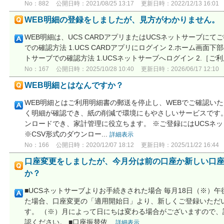
No：882
公開日時：2021/08/25 13:17
更新日時：2022/12/13 16:01
WEB明細の登録をしましたが、見方がわかりません。
WEB明細は、UCS CARDアプリまたはUCSネットサーブにてご
での確認方法 1.UCS CARDアプリにログイン 2.ホーム画面下
トサーブでの確認方法 1.UCSネットサーブへログイン 2.［ご利用
No：167
公開日時：2025/10/28 10:40
更新日時：2026/06/17 12:10
WEB明細とはなんですか？
WEB明細とはご利用明細書の郵送を停止し、WEBでご確認い
く明細が確認でき、紙の削減で環境にもやさしいサービスです。 
ンロードでき、家計管理に役立ちます。 ※ご登録にはUCSネ
※CSV形式のダウンロー...
詳細表示
No：166
公開日時：2020/12/07 18:12
更新日時：2025/11/22 16:44
口座変更をしましたが、今月分は前の口座か新しい口
か？
■UCSネットサーブよりお手続きされた場合 毎月18日（※）
た場合、口座変更の「適用開始日」より、新しくご登録いただ
す。 （※）月によって日にちは変わる場合がございますので、
認ください。 ■口座振替依...
詳細表示