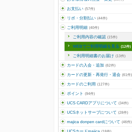
お支払い
(57件)
リボ・分割払い
(44件)
ご利用明細
(40件)
ご利用内容の確認
(15件)
WEBでご利用明細を見る
(12件)
ご利用明細書のお届け
(13件)
カードの入会・追加
(62件)
カードの更新・再発行・退会
(61件)
カードのご利用
(127件)
ポイント
(94件)
UCS CARDアプリについて
(34件)
UCSネットサーブについて
(28件)
majica donpen cardについて
(46件)
UCSカードmajica
(18件)