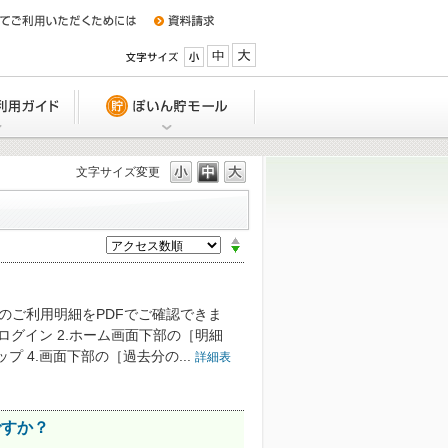
小
中
大
特典
Q&A/ご利用ガイド
ぽいん貯モール
文字サイズ変更
UCSカードの利用締日、支払い日は
か？
引落口座を変更したい。どうしたら
か？
分のご利用明細をPDFでご確認できま
リにログイン 2.ホーム画面下部の［明細
 4.画面下部の［過去分の...
引落日に入金できない場合は、どう
詳細表
いですか？
ですか？