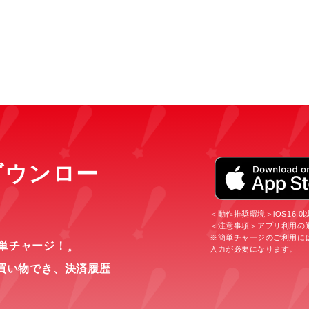
をダウンロー
＜動作推奨環境＞iOS16.0以上
＜注意事項＞アプリ利用の
※簡単チャージのご利用に
簡単チャージ！
入力が必要になります。
※
買い物でき、
決済履歴