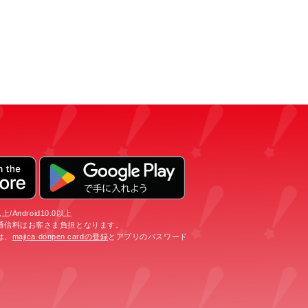
/Android10.0以上
通信料はお客さま負担となります。
は、
majica donpen cardの登録
とアプリのパスワード