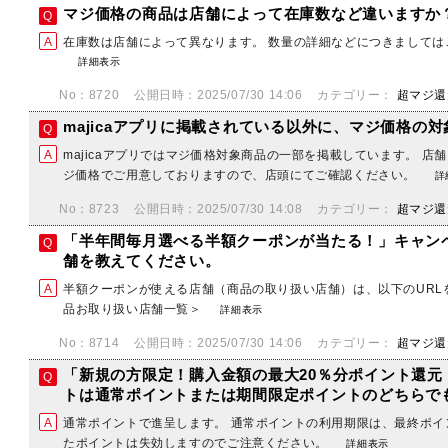
マジ価格の商品は店舗によって在庫数など違いますか
在庫数は店舗によって異なります。 数量の詳細などにつきまして
詳細表示
No：8720
公開日時：2025/07/30 14:06
カテゴリー：
超マジ還
majicaアプリに掲載されている以外に、マジ価格の
majicaアプリではマジ価格対象商品の一部を掲載しています。 
ジ価格でご用意しておりますので、店頭にてご確認ください。
詳
No：8723
公開日時：2025/07/30 14:08
カテゴリー：
超マジ還
「半年間毎月選べる半額クーポンが当たる！」キャン
舗を教えてください。
半額クーポンが使える店舗（商品の取り扱い店舗）は、以下のURL
品お取り扱い店舗一覧＞
詳細表示
No：8714
公開日時：2025/07/30 14:06
カテゴリー：
超マジ還
「新規の方限定！購入金額の最大20％分ポイント還元
トは通常ポイントまたは期間限定ポイントのどちらで
通常ポイントで進呈します。 通常ポイントの利用期限は、最終ポイ
たポイントは失効しますのでご注意ください。
詳細表示