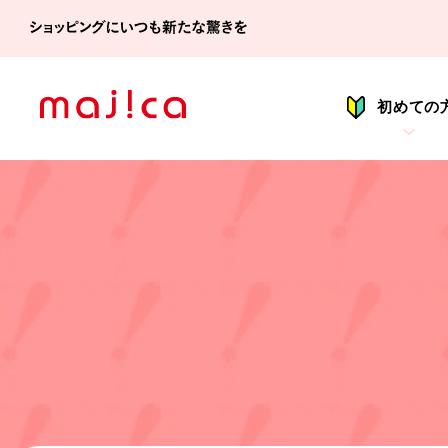
シ
初めての