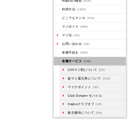
majicaの種類
(92件)
利用方法
(158件)
どこでもマジカ
(37件)
マジボイス
(96件)
マジ活
(7件)
お問い合わせ
(2件)
各種手続き
(28件)
各種サービス
(29件)
U24マジ割について
(5件)
超マジ還元祭について
(16件)
マイナポイント
(5件)
Club Donpen モバイル
majicaクラブオフ
(1件)
株主優待について
(2件)