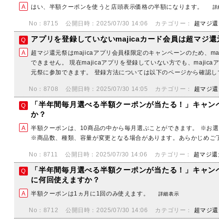
はい、半額クーポンを使うと店頭表示価格の半額になります。
詳
No：8715
公開日時：2025/07/30 14:06
カテゴリー：
超マジ還
アプリを登録していないmajicaカード会員は超マジ
超マジ還元祭はmajicaアプリ会員様限定のキャンペーンのため、ma
できません。 現在majicaアプリを登録していない方でも、maji
元祭に参加できます。 登録方法については以下のページから確認してく
No：8708
公開日時：2025/07/30 14:05
カテゴリー：
超マジ還
「半年間毎月選べる半額クーポンが当たる！」キャン
か？
半額クーポンは、10商品の中から毎月選ぶことができます。 ※お
※商品数、種類、容量が変更となる場合があります。あらかじめご
No：8711
公開日時：2025/07/30 14:06
カテゴリー：
超マジ還
「半年間毎月選べる半額クーポンが当たる！」キャン
に何回使えますか？
半額クーポンは1ヵ月に1回のみ使えます。
詳細表示
No：8712
公開日時：2025/07/30 14:06
カテゴリー：
超マジ還