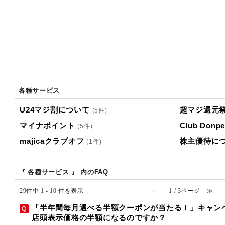
各種サービス
U24マジ割について
超マジ還元
(5件)
マイナポイント
Club Don
(5件)
majicaクラブオフ
株主優待に
(1件)
『 各種サービス 』 内のFAQ
29件中 1 - 10 件を表示
≪
1 / 3ページ
≫
「半年間毎月選べる半額クーポンが当たる！」キャン
店頭表示価格の半額になるのですか？