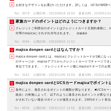
お好きなデザインをお選びいただけます。詳しくは、UCSのWEB
No：3079
公開日時：2022/08/18 19:04
更新日時：2025/01/31 
家族カードのポイントはどのようにつきますか？
クレジットご利用分のポイントはクレジットカード主契約者様に、ma
付帯のmajicaにそれぞれ付与されます。
詳細表示
No：3094
公開日時：2022/08/15 11:52
majica donpen cardとはなんですか？
majica donpen cardとは、majicaとクレジットカードが1枚に
のチャージが、majicaアプリからクレジットカードでチャージできま
単位でできます。 ・クレジットチャージ後にmajicaマネーでのお買.
No：3162
公開日時：2023/11/05 23:59
更新日時：2023/11/06 
majica donpen cardとUCSカードmajicaでポ
条件により、進呈されるポイントの種類が異なります。 ■UCSカードma
統合）の有無によって、以下のように進呈されるポイントが異なります
がされていない場合 Uポイントが進呈されます。1000ポイント単位で
No：6556
公開日時：2023/11/27 14:55
更新日時：2025/08/13 