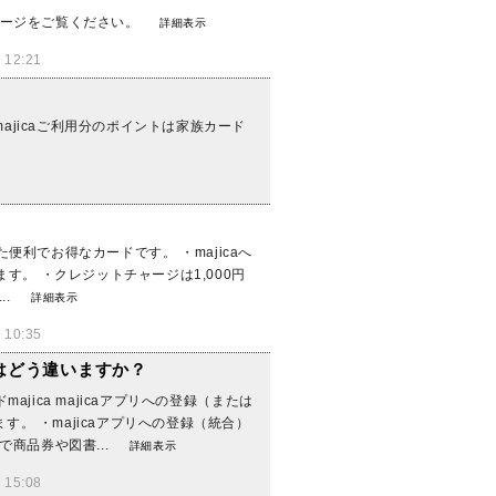
ページをご覧ください。
詳細表示
12:21
jicaご利用分のポイントは家族カード
なった便利でお得なカードです。 ・majicaへ
す。 ・クレジットチャージは1,000円
..
詳細表示
10:35
イントはどう違いますか？
jica majicaアプリへの登録（または
。 ・majicaアプリへの登録（統合）
商品券や図書...
詳細表示
15:08