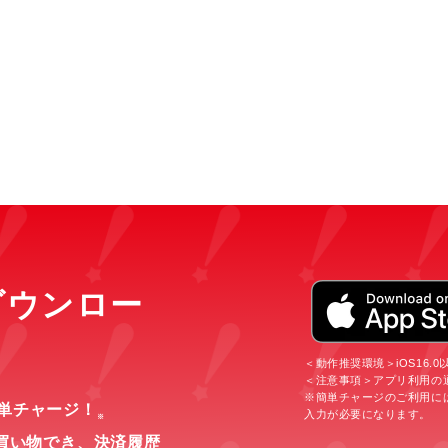
をダウンロー
＜動作推奨環境＞iOS16.0以上
＜注意事項＞アプリ利用の
※簡単チャージのご利用に
簡単チャージ！
入力が必要になります。
※
買い物でき、
決済履歴