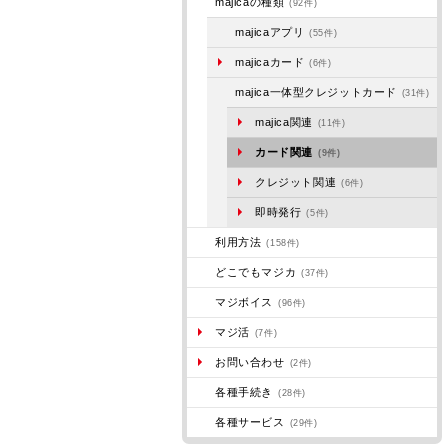
majicaの種類
(92件)
majicaアプリ
(55件)
majicaカード
(6件)
majica一体型クレジットカード
(31件)
majica関連
(11件)
カード関連
(9件)
クレジット関連
(6件)
即時発行
(5件)
利用方法
(158件)
どこでもマジカ
(37件)
マジボイス
(96件)
マジ活
(7件)
お問い合わせ
(2件)
各種手続き
(28件)
各種サービス
(29件)