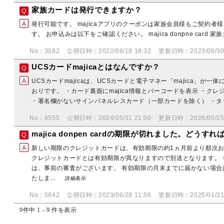
家族カードは発行できますか？
発行可能です。 majicaアプリのクーポンは家族会員様もご契約
す。 お申込みは以下をご確認ください。 majica donpne card
No：3092
公開日時：2022/08/18 18:32
更新日時：2023/06/30 
UCSカードmajicaとはなんですか？
UCSカードmajicaは、UCSカードと電子マネー「majica」が
おりです。 ・カード裏面にmajica情報とバーコードを表示 ・ク
・署名欄がないサインパネルレスカード（一部カードを除く） ・タッ
No：6555
公開日時：2024/05/31 21:00
更新日時：2026/05/25 
majica donpen cardの期限が切れました。どう
新しい期限のクレジットカードは、有効期限の約1ヵ月前より順次お
クレジットカードとは有効期限が異なりますので別送となります。
は、事前の審査がございます。 有効期限の月末までに届かない場
たしま...
詳細表示
No：5842
公開日時：2023/06/28 11:56
更新日時：2025/01/31 
9件中 1 - 9 件を表示