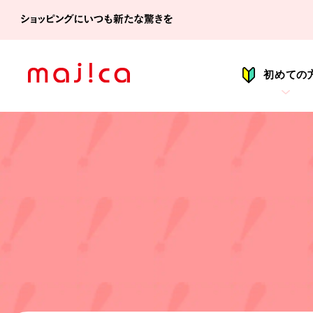
シ
初めての