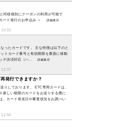
者様と同様個別にクーポンの利用が可能で
 家族カード発行のお申込み ＞
詳細表示
10:22
一体になったカードです。 主な特徴は以下のと
レジットカード番号と有効期限を裏面に移動
チ決済対応（ハ...
詳細表示
12:37
すれば再発行できますか？
送りしております。 ETC専用カードは、
 ※新しい期限のカードをお送りする際に
合は、カード発送日や審査状況をお調べい
12:50