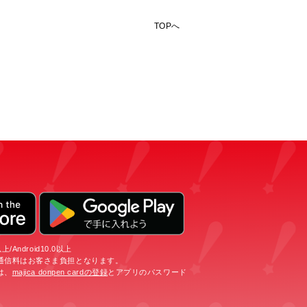
TOPへ
/Android10.0以上
通信料はお客さま負担となります。
は、
majica donpen cardの登録
とアプリのパスワード