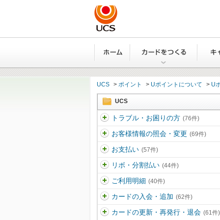
ホーム
カード
UCS
>
ポイント
>
Uポイントについて
>
U
UCS
トラブル・お困りの方
(76件)
お客様情報の照会・変更
(69件)
お支払い
(57件)
リボ・分割払い
(44件)
ご利用明細
(40件)
カードの入会・追加
(62件)
カードの更新・再発行・退会
(61件)