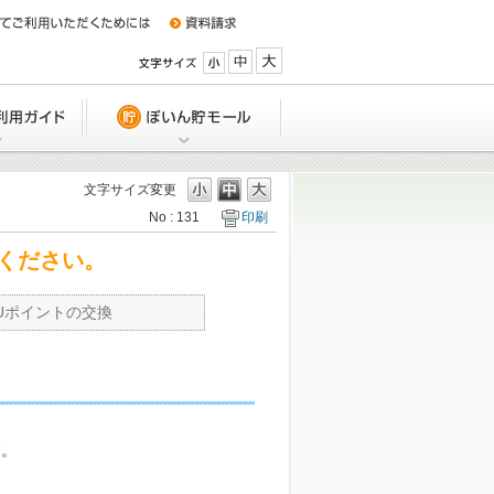
小
中
大
特典
Q&A/ご利用ガイド
ぽいん貯モール
文字サイズ変更
No : 131
印刷
UCSカードの利用締日、支払い日は
ください。
か？
Uポイントの交換
引落口座を変更したい。どうしたら
か？
引落日に入金できない場合は、どう
いですか？
す。