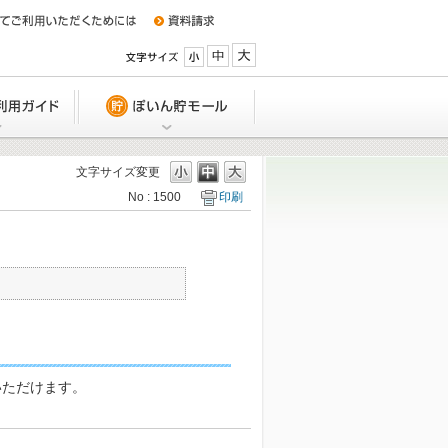
小
中
大
特典
Q&A/ご利用ガイド
ぽいん貯モール
文字サイズ変更
No : 1500
印刷
UCSカードの利用締日、支払い日は
か？
引落口座を変更したい。どうしたら
か？
引落日に入金できない場合は、どう
いですか？
確認いただけます。