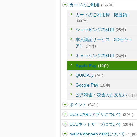
カードのご利用
(127件)
カードのご利用枠（限度額）
(22件)
ショッピングの利用
(25件)
本人認証サービス（3Dセキュ
ア）
(19件)
キャッシングの利用
(24件)
Apple Pay
(14件)
QUICPay
(4件)
Google Pay
(10件)
公共料金・税金のお支払い
(9件)
ポイント
(94件)
UCS CARDアプリについて
(34件)
UCSネットサーブについて
(28件)
majica donpen cardについて
(46件)