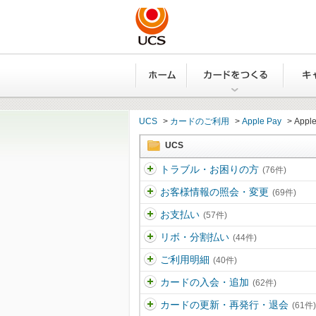
ホーム
カード
UCS
>
カードのご利用
>
Apple Pay
>
App
UCS
トラブル・お困りの方
(76件)
お客様情報の照会・変更
(69件)
お支払い
(57件)
リボ・分割払い
(44件)
ご利用明細
(40件)
カードの入会・追加
(62件)
カードの更新・再発行・退会
(61件)