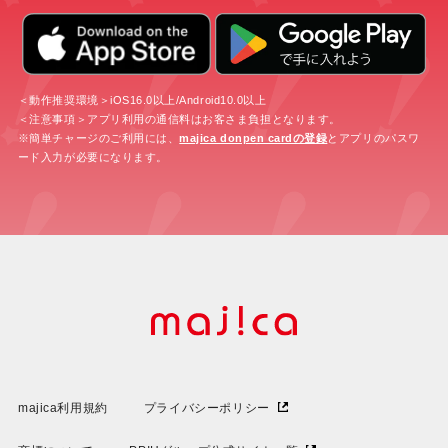
＜動作推奨環境＞iOS16.0以上/Android10.0以上
＜注意事項＞アプリ利用の通信料はお客さま負担となります。
※簡単チャージのご利用には、
majica donpen cardの登録
とアプリのパスワ
ード入力が必要になります。
majica利用規約
プライバシーポリシー