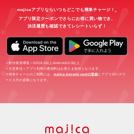
majicaアプリならいつもどこでも簡単チャージ！
※
アプリ限定クーポンでさらにお得に買い物でき、
決済履歴も確認できてレシートいらず！
＜動作推奨環境＞iOS16.0以上/Android10.0以上
＜注意事項＞アプリ利用の通信料はお客さま負担となります。
※簡単チャージのご利用には、
majica donpen cardの登録
とアプリのパスワ
ード入力が必要になります。