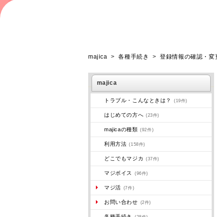
majica
>
各種手続き
>
登録情報の確認・変
majica
トラブル・こんなときは？
(19件)
はじめての方へ
(23件)
majicaの種類
(92件)
利用方法
(158件)
どこでもマジカ
(37件)
マジボイス
(96件)
マジ活
(7件)
お問い合わせ
(2件)
各種手続き