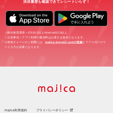
決済履歴も確認できてレシートいらず！
＜動作推奨環境＞iOS16.0以上/Android10.0以上
＜注意事項＞アプリ利用の通信料はお客さま負担となります。
※簡単チャージのご利用には、
majica donpen cardの登録
とアプリのパスワ
ード入力が必要になります。
majica利用規約
プライバシーポリシー