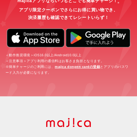
majicaアプリならいつもどこでも簡単チャージ！
※
アプリ限定クーポンでさらにお得に買い物でき、
決済履歴も確認できてレシートいらず！
＜動作推奨環境＞iOS16.0以上/Android10.0以上
＜注意事項＞アプリ利用の通信料はお客さま負担となります。
※簡単チャージのご利用には、
majica donpen cardの登録
とアプリのパスワ
ード入力が必要になります。