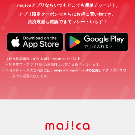
majicaアプリならいつもどこでも簡単チャージ！
※
アプリ限定クーポンでさらにお得に買い物でき、
決済履歴も確認できてレシートいらず！
＜動作推奨環境＞iOS16.0以上/Android10.0以上
＜注意事項＞アプリ利用の通信料はお客さま負担となります。
※簡単チャージのご利用には、
majica donpen cardの登録
とアプリのパスワ
ード入力が必要になります。