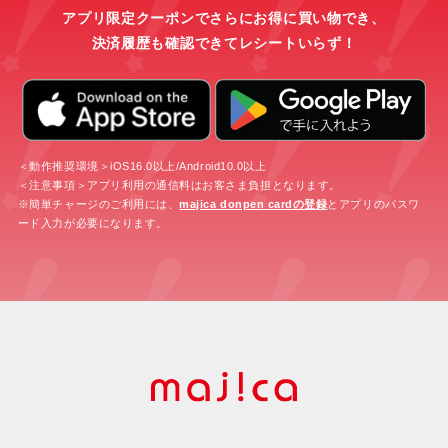
アプリ限定クーポンでさらにお得に買い物でき、
決済履歴も確認できてレシートいらず！
＜動作推奨環境＞iOS16.0以上/Android10.0以上
＜注意事項＞アプリ利用の通信料はお客さま負担となります。
※簡単チャージのご利用には、
majica donpen cardの登録
とアプリのパスワ
ード入力が必要になります。