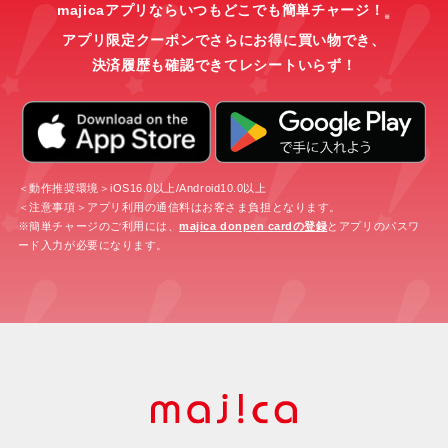
majicaアプリならいつもどこでも簡単チャージ！
※
アプリ限定クーポンでさらにお得に買い物でき、
決済履歴も確認できてレシートいらず！
＜動作推奨環境＞iOS16.0以上/Android10.0以上
＜注意事項＞アプリ利用の通信料はお客さま負担となります。
※簡単チャージのご利用には、
majica donpen cardの登録
とアプリのパスワ
ード入力が必要になります。