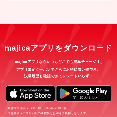
majicaアプリをダウンロード
majicaアプリならいつもどこでも簡単チャージ！
※
アプリ限定クーポンでさらにお得に買い物でき、
決済履歴も確認できてレシートいらず！
＜動作推奨環境＞iOS16.0以上/Android10.0以上
＜注意事項＞アプリ利用の通信料はお客さま負担となります。