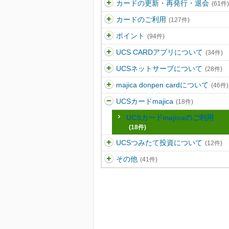
カードの更新・再発行・退会
(61件)
カードのご利用
(127件)
ポイント
(94件)
UCS CARDアプリについて
(34件)
UCSネットサーブについて
(28件)
majica donpen cardについて
(46件)
UCSカードmajica
(18件)
UCSカードmajicaのご利用
(18件)
UCSつみたて投資について
(12件)
その他
(41件)