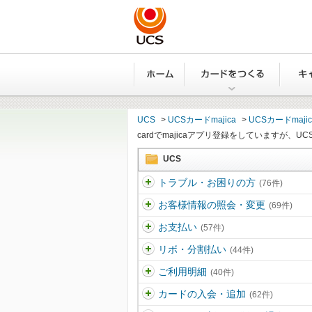
ホーム
カード
UCS
>
UCSカードmajica
>
UCSカードmaj
cardでmajicaアプリ登録をしていますが、UCSカー
UCS
トラブル・お困りの方
(76件)
お客様情報の照会・変更
(69件)
お支払い
(57件)
リボ・分割払い
(44件)
ご利用明細
(40件)
カードの入会・追加
(62件)