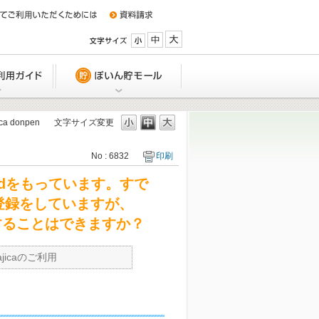
小
中
大
特典
Q&A/ご利用ガイド
ぽいん貯モール
a donpen
文字サイズ変更
No : 6832
印刷
UCSカードの利用締日、支払い日は
か？
 cardをもっています。すで
aアプリ登録をしていますが、
引落口座を変更したい。どうしたら
統合することはできますか？
か？
引落日に入金できない場合は、どう
jicaのご利用
いですか？