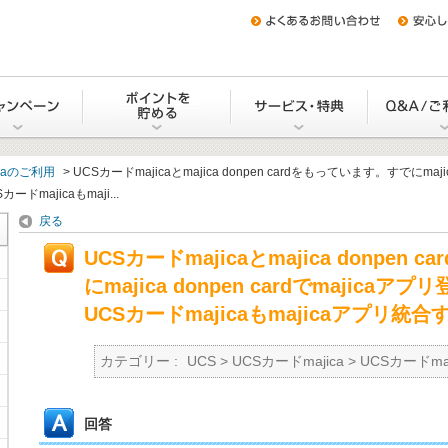
をつくる
キャンペーン
Uポイントを貯める・交換する
サービス・
icaのご利用
>
UCSカードmajicaとmajica donpen cardをもっています。すでにmajic
ドmajicaもmaji...
戻る
UCSカードmajicaとmajica donpen
にmajica donpen cardでmajic
UCSカードmajicaもmajicaアプリ
カテゴリー :
UCS
>
UCSカードmajica
>
UCSカードma
回答