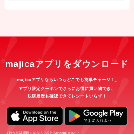
majicaアプリをダウンロード
majicaアプリならいつもどこでも簡単チャージ！
※
アプリ限定クーポンでさらにお得に買い物でき、
決済履歴も確認できてレシートいらず！
＜動作推奨環境＞iOS16.0以上/Android10.0以上