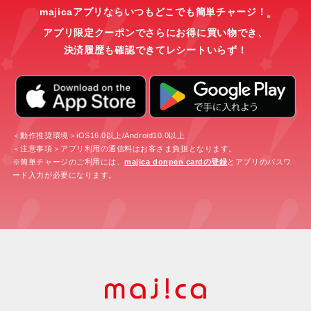
majicaアプリならいつもどこでも簡単チャージ！
※
アプリ限定クーポンでさらにお得に買い物でき、
決済履歴も確認できてレシートいらず！
＜動作推奨環境＞iOS16.0以上/Android10.0以上
＜注意事項＞アプリ利用の通信料はお客さま負担となります。
※簡単チャージのご利用には、
majica donpen cardの登録
とアプリのパスワ
ード入力が必要になります。