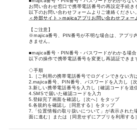
■majica番号・PIN番号・パスワードがわからな
お問い合わせ窓口で携帯電話番号の再設定手続き
以下のお問い合わせフォームよりご連絡ください
＜外部サイト＞majicaアプリお問い合わせフォー
【ご注意】
※majica番号、PIN番号が不明な場合は、アプ
きません。
■majica番号・PIN番号・パスワードがわかる場合
以下の操作で携帯電話番号を変更し再認証できま
◇手順
1.［ご利用の携帯電話番号でログインできない方
2.majica番号、PIN番号、パスワードを入力し
3.新しい携帯電話番号を入力し［確認コードを送
4.SMSで届いた確認コードを入力
5.登録完了画面を確認し［次へ］をタップ
6.各規約を確認し［同意する］をタップ
7.「位置情報の取り扱いについて」が表示された
面に進む］または［同意せずにアプリを利用する