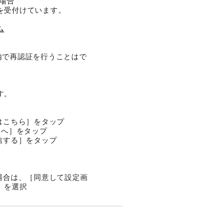
い場合
を受付けています。
。
ム
リ内で再認証を行うことはで
す。
はこちら］をタップ
［次へ］をタップ
信する］をタップ
場合は、［同意して設定画
］を選択