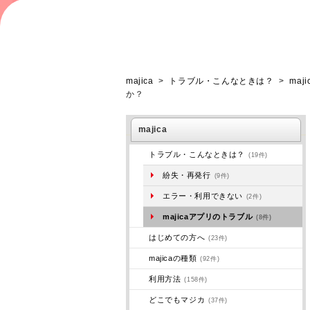
majica
>
トラブル・こんなときは？
>
ma
か？
majica
トラブル・こんなときは？
(19件)
紛失・再発行
(9件)
エラー・利用できない
(2件)
majicaアプリのトラブル
(8件)
はじめての方へ
(23件)
majicaの種類
(92件)
利用方法
(158件)
どこでもマジカ
(37件)