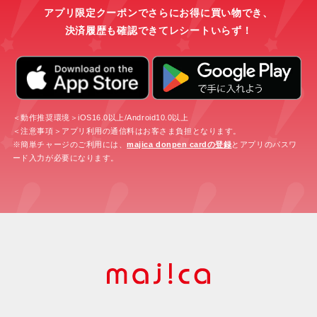
アプリ限定クーポンでさらにお得に買い物でき、
決済履歴も確認できてレシートいらず！
＜動作推奨環境＞iOS16.0以上/Android10.0以上
＜注意事項＞アプリ利用の通信料はお客さま負担となります。
※簡単チャージのご利用には、
majica donpen cardの登録
とアプリのパスワ
ード入力が必要になります。