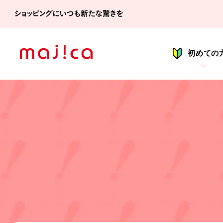
シ
初めての