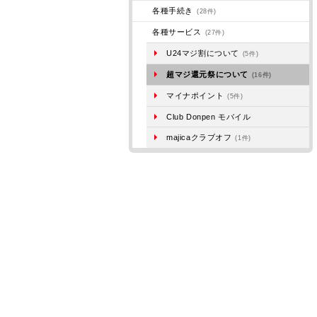
各種手続き
(28件)
各種サービス
(27件)
U24マジ割について
(5件)
超マジ還元祭について
(16件)
マイナポイント
(5件)
Club Donpen モバイル
majicaクラブオフ
(1件)