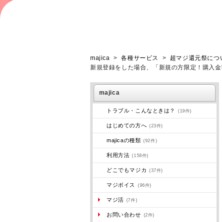
majica
>
各種サービス
>
超マジ還元祭につ
新規登録をした場合、「新規の方限定！購入金
majica
トラブル・こんなときは？
(19件)
はじめての方へ
(23件)
majicaの種類
(92件)
利用方法
(158件)
どこでもマジカ
(37件)
マジボイス
(96件)
マジ活
(7件)
お問い合わせ
(2件)