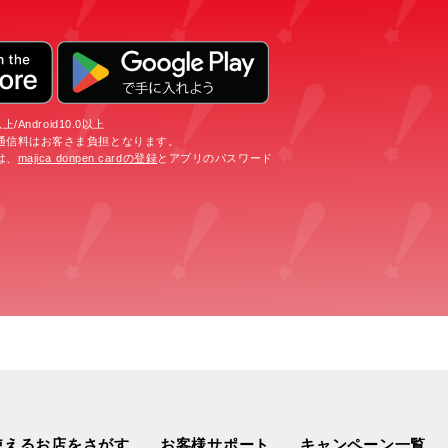
/Android10.0以上
通信料はお客さま負担となります。
は、
majica donpen cardの登録
とアプリのパスワード
使えるお店をさがす
お客様サポート
キャンペーン一覧