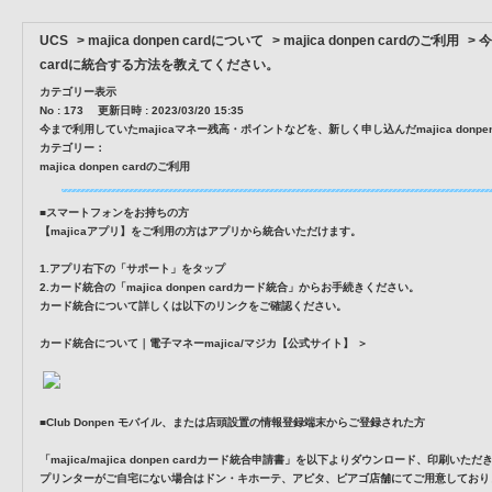
UCS
>
majica donpen cardについて
>
majica donpen cardのご利用
>
今
cardに統合する方法を教えてください。
カテゴリー表示
No : 173
更新日時 : 2023/03/20 15:35
今まで利用していたmajicaマネー残高・ポイントなどを、新しく申し込んだmajica donp
カテゴリー：
majica donpen cardのご利用
■スマートフォンをお持ちの方
【majicaアプリ】をご利用の方はアプリから統合いただけます。
1.アプリ右下の「サポート」をタップ
2.カード統合の「majica donpen cardカード統合」からお手続きください。
カード統合について詳しくは以下のリンクをご確認ください。
カード統合について｜電子マネーmajica/マジカ【公式サイト】 ＞
■Club Donpen モバイル、または店頭設置の情報登録端末からご登録された方
「majica/majica donpen cardカード統合申請書」を以下よりダウンロード、印
プリンターがご自宅にない場合はドン・キホーテ、アピタ、ピアゴ店舗にてご用意しており