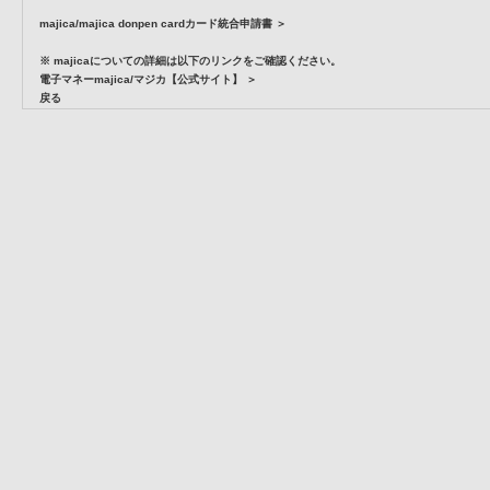
majica/majica donpen cardカード統合申請書 ＞
※ majicaについての詳細は以下のリンクをご確認ください。
電子マネーmajica/マジカ【公式サイト】 ＞
戻る