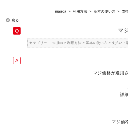
majica
>
利用方法
>
基本の使い方
>
支
戻る
マ
カテゴリー :
majica
>
利用方法
>
基本の使い方
>
支払い・
マジ価格が適用
詳
マジ価