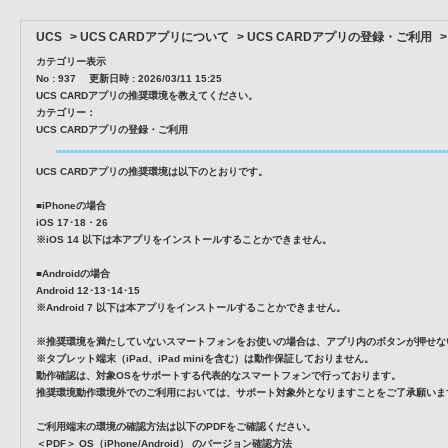
UCS
>
UCS CARDアプリについて
>
UCS CARDアプリの登録・ご利用
カテゴリー表示
No : 937
更新日時 : 2026/03/11 15:25
UCS CARDアプリの推奨環境を教えてください。
カテゴリー：
UCS CARDアプリの登録・ご利用
UCS CARDアプリの推奨環境は以下のとおりです。
■iPhoneの場合
iOS 17･18・26
※iOS 14 以下は本アプリをインストールすることかできません。
■Androidの場合
Android 12･13･14･15
※Android 7 以下は本アプリをインストールすることかできません。
※推奨環境を満たしていないスマートフォンをお使いの場合は、アプリ内のボタンが押せな
※タブレット端末（iPad、iPad miniを含む）は動作保証しておりません。
動作確認は、対象OSをサポートする代表的なスマートフォンで行っております。
推奨環境動作環境外でのご利用においては、サポート対象外となりますことをご了承願いま
ご利用端末の環境の確認方法は以下のPDFをご確認ください。
＜PDF＞ OS（iPhone/Android） のバージョン確認方法