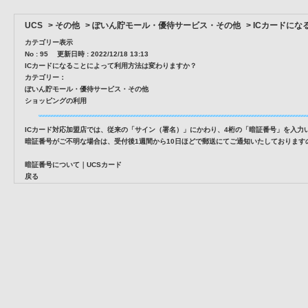
UCS
>
その他
>
ぽいん貯モール・優待サービス・その他
>
ICカードに
カテゴリー表示
No : 95
更新日時 : 2022/12/18 13:13
ICカードになることによって利用方法は変わりますか？
カテゴリー：
ぽいん貯モール・優待サービス・その他
ショッピングの利用
ICカード対応加盟店では、従来の「サイン（署名）」にかわり、4桁の「暗証番号」を入力
暗証番号がご不明な場合は、受付後1週間から10日ほどで郵送にてご通知いたしておりま
暗証番号について｜UCSカード
戻る