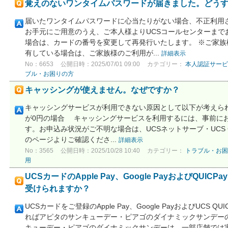
覚えのないワンタイムパスワードが届きました。どう
届いたワンタイムパスワードに心当たりがない場合、不正利用
お手元にご用意のうえ、ご本人様よりUCSコールセンターまで
場合は、カードの番号を変更して再発行いたします。 ※ご家
有している場合は、ご家族様のご利用が...
詳細表示
No：6653
公開日時：2025/07/01 09:00
カテゴリー：
本人認証サービ
ブル・お困りの方
キャッシングが使えません。なぜですか？
キャッシングサービスが利用できない原因として以下が考えられ
が0円の場合 キャッシングサービスを利用するには、事前に
す。お申込み状況がご不明な場合は、UCSネットサーブ・UCS
のページよりご確認くださ...
詳細表示
No：3565
公開日時：2025/10/28 10:40
カテゴリー：
トラブル・お困
用
UCSカードのApple Pay、Google PayおよびQU
受けられますか？
UCSカードをご登録のApple Pay、Google PayおよびUCS
ればアピタのサンキューデー・ピアゴのダイナミックサンデーの
キューデー・ピアゴのダイナミックサンデーは、一部店舗では