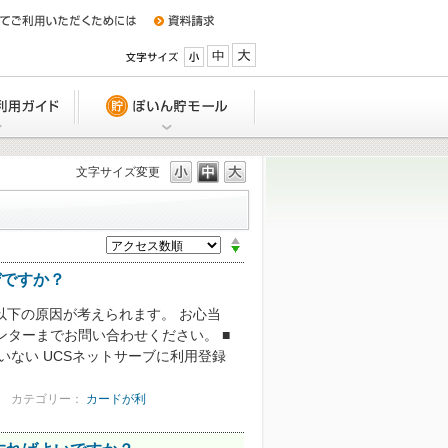
小
中
大
特典
Q&A/ご利用ガイド
ぽいん貯モール
文字サイズ変更
UCSカードの利用締日、支払い日は
か？
ぜですか？
引落口座を変更したい。どうしたら
か？
以下の原因が考えられます。 お心当
ンターまでお問い合わせください。 ■
ない UCSネットサーブに利用登録
引落日に入金できない場合は、どう
いですか？
カテゴリー：
カードが利