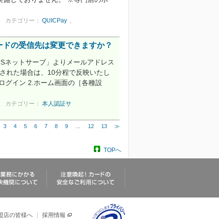
カテゴリー：
QUICPay
,
ードの受信先は変更できますか？
UCSネットサーブ」よりメールアドレス
された場合は、10分程で反映いたし
リにログイン 2.ホーム画面の［各種設
カテゴリー：
本人認証サ
3
4
5
6
7
8
9
…
12
13
≫
TOPへ
盟店の皆様へ
採用情報