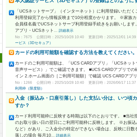
本人認証サービス（3Dセキュア）の登録はどのように
「UCSネットサーブ」（インターネット）に利用登録いただく
利用登録完了から情報反映まで10分程度かかります。 ※家族
会員様名義でUCSネットサーブ利用登録手続きをお願いします。 ＜
アプリ・UCSネット...
詳細表示
No：7675
公開日時：2025/10/28 10:40
更新日時：2025/12/01 14:39
ービス（3Dセキュア）
カードの利用可能額を確認する方法を教えてください
カードのご利用可能額は、「UCS CARDアプリ」「UCSネッ
音声サービス）」でご確認できます。 ■UCS CARDアプリでの確認
イン 2.ホーム画面の［ご利用可能額］で確認 UCS CARDアプリ
No：1266
公開日時：2025/10/28 10:40
更新日時：2026/06/17 11:37
利用枠（限度額）
入金（振込み・口座引落し）した支払い分は、いつ頃
すか？
カード利用可能枠に反映する時期は以下のとおりです。 ■当社
のお取り扱い日の翌日にご利用可能枠に反映します。 ※お振
など）があり、ご入金分の特定ができない場合は、反映に日数を
落しの場合 毎月10...
詳細表示