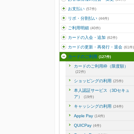
お支払い
(57件)
リボ・分割払い
(44件)
ご利用明細
(40件)
カードの入会・追加
(62件)
カードの更新・再発行・退会
(61件)
カードのご利用
(127件)
カードのご利用枠（限度額）
(22件)
ショッピングの利用
(25件)
本人認証サービス（3Dセキュ
ア）
(19件)
キャッシングの利用
(24件)
Apple Pay
(14件)
QUICPay
(4件)