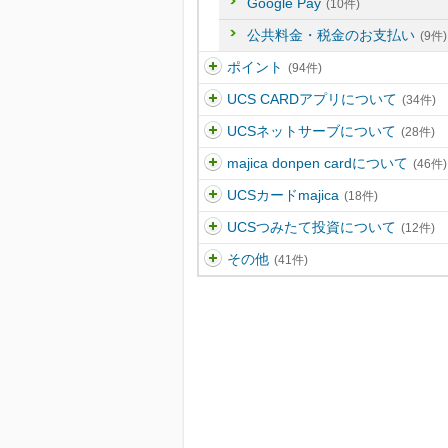
Google Pay
(10件)
公共料金・税金のお支払い
(9件)
ポイント
(94件)
UCS CARDアプリについて
(34件)
UCSネットサーブについて
(28件)
majica donpen cardについて
(46件)
UCSカードmajica
(18件)
UCSつみたて投資について
(12件)
その他
(41件)