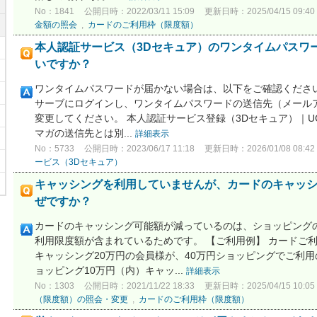
No：1841
公開日時：2022/03/11 15:09
更新日時：2025/04/15 09:40
金額の照会
,
カードのご利用枠（限度額）
本人認証サービス（3Dセキュア）のワンタイムパスワ
いですか？
ワンタイムパスワードが届かない場合は、以下をご確認ください。
サーブにログインし、ワンタイムパスワードの送信先（メール
変更してください。 本人認証サービス登録（3Dセキュア）｜U
マガの送信先とは別...
詳細表示
No：5733
公開日時：2023/06/17 11:18
更新日時：2026/01/08 08:42
ービス（3Dセキュア）
キャッシングを利用していませんが、カードのキャッ
ぜですか？
カードのキャッシング可能額が減っているのは、ショッピング
利用限度額が含まれているためです。 【ご利用例】 カードご
キャッシング20万円の会員様が、40万円ショッピングでご利
ョッピング10万円（内）キャッ...
詳細表示
No：1303
公開日時：2021/11/22 18:33
更新日時：2025/04/15 10:05
（限度額）の照会・変更
,
カードのご利用枠（限度額）