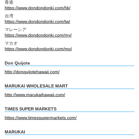
香港
https://www.dondondonki.com/hk/
台湾
https://www.dondondonki.com/tw/
マレーシア
https://www.dondondonki.com/my/
マカオ
https://www.dondondonki.com/mo/
Don Quijote
http://donquijotehawaii.com/
MARUKAI WHOLESALE MART
http://www.marukaihawaii.com/
TIMES SUPER MARKETS
https://www.timessupermarkets.com/
MARUKAI