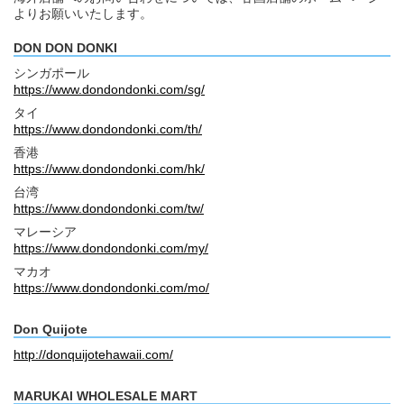
よりお願いいたします。
DON DON DONKI
シンガポール
https://www.dondondonki.com/sg/
タイ
https://www.dondondonki.com/th/
香港
https://www.dondondonki.com/hk/
台湾
https://www.dondondonki.com/tw/
マレーシア
https://www.dondondonki.com/my/
マカオ
https://www.dondondonki.com/mo/
Don Quijote
http://donquijotehawaii.com/
MARUKAI WHOLESALE MART