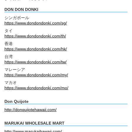
DON DON DONKI
シンガポール
https://www.dondondonki.com/sg/
タイ
https://www.dondondonki.com/th/
香港
https://www.dondondonki.com/hk/
台湾
https://www.dondondonki.com/tw/
マレーシア
https://www.dondondonki.com/my/
マカオ
https://www.dondondonki.com/mo/
Don Quijote
http://donquijotehawaii.com/
MARUKAI WHOLESALE MART
http://www.marukaihawaii.com/