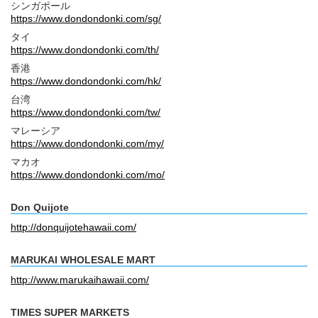
シンガポール
https://www.dondondonki.com/sg/
タイ
https://www.dondondonki.com/th/
香港
https://www.dondondonki.com/hk/
台湾
https://www.dondondonki.com/tw/
マレーシア
https://www.dondondonki.com/my/
マカオ
https://www.dondondonki.com/mo/
Don Quijote
http://donquijotehawaii.com/
MARUKAI WHOLESALE MART
http://www.marukaihawaii.com/
TIMES SUPER MARKETS