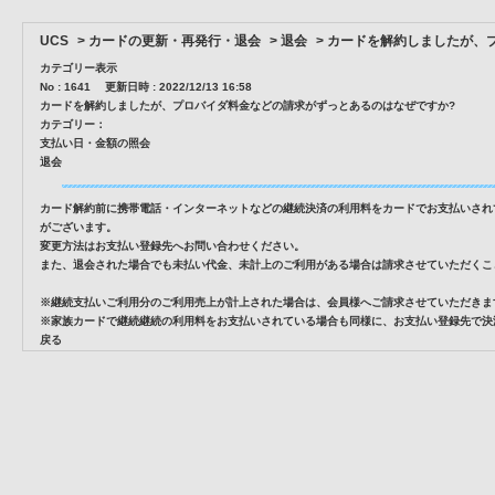
UCS
>
カードの更新・再発行・退会
>
退会
>
カードを解約しましたが、
カテゴリー表示
No : 1641
更新日時 : 2022/12/13 16:58
カードを解約しましたが、プロバイダ料金などの請求がずっとあるのはなぜですか?
カテゴリー：
支払い日・金額の照会
退会
カード解約前に携帯電話・インターネットなどの継続決済の利用料をカードでお支払いされ
がございます。
変更方法はお支払い登録先へお問い合わせください。
また、退会された場合でも未払い代金、未計上のご利用がある場合は請求させていただくこ
※継続支払いご利用分のご利用売上が計上された場合は、会員様へご請求させていただきま
※家族カードで継続継続の利用料をお支払いされている場合も同様に、お支払い登録先で決
戻る