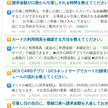
請求金額が口座から引落しされる時間を教えてくださ
お引落し時間帯は、引落し口座にご設定いただいている金融機
することができかねます。 お客様より引落し登録される金融
す。 「お引落し口座にご準備（預け入れ）できない」、「振
話にてお手続き方法をご案内させていた...
詳細表示
No：1490
公開日時：2021/12/10 10:56
更新日時：2024/09/26 15:29
カードの利用残高を確認する方法を教えてください。
カードのご利用残高（直近のご利用金額・未確定分）は、「UCS
サーブ」で確認できます。 ■UCS CARDアプリでの確認方法 1.U
ム画面の［20〇〇/〇月以降のご利用金額］より確認 ■UCSネット
No：1267
公開日時：2025/10/28 10:40
更新日時：2026/06/18 12:05
UCS CARDアプリ・UCSネットサーブでカードの請
ュールの流れを教えてください。
カードの確定した請求金額は、毎月22日～24日頃にUCS CAR
能となります。 ※お支払金額の更新（確定日）は月によって
No：1599
公開日時：2021/12/22 16:36
更新日時：2026/06/18 10:57
引落し日の当日に、登録口座へ請求金額を入金してお