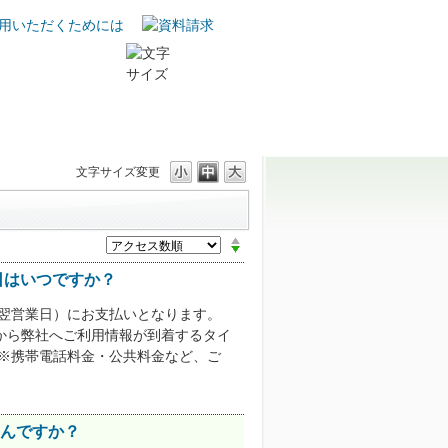
小
中
大
特典
Q&A/ご利用ガイド
ぽいん貯モール
文字サイズ変更
UCSカードの利用締日、支払い日はいつです
か？
引落口座を変更したい。どうしたらいいです
か？
日はいつですか？
引落日に入金できない場合は、どうしたらい
は翌営業日）にお支払いとなります。
いですか？
から弊社へご利用情報が到着するタイ
 ※携帯電話料金・公共料金など、ご
なんですか？