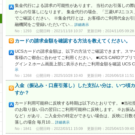
集金代行による請求の可能性があります。 当社のお引落しの際は
からの引落しになります。 集金代行の場合、「三菱UFJニコ
でご確認ください。 ※集金代行とは、お客様のご利用代金お引
融機関をご登録いただいてい...
詳細表示
No：1293
公開日時：2021/11/18 10:37
更新日時：2024/11/05 09:28
カードの請求金額を確認する方法を教えてください。
UCSカードの請求金額は、以下の方法でご確認できます。スマ
客様のご都合に合わせてご利用ください。 ■UCS CARDアプリで確
グイン 2.ホーム画面上部に表示されたご利用金額を確認 UCS CA
示
No：1268
公開日時：2025/10/28 10:40
更新日時：2026/06/18 11:51
入金（振込み・口座引落し）した支払い分は、いつ頃
すか？
カード利用可能枠に反映する時期は以下のとおりです。 ■当社
のお取り扱い日の翌日にご利用可能枠に反映します。 ※お振
など）があり、ご入金分の特定ができない場合は、反映に日数を
落しの場合 毎月10...
詳細表示
No：1841
公開日時：2022/03/11 15:09
更新日時：2025/04/15 09:40