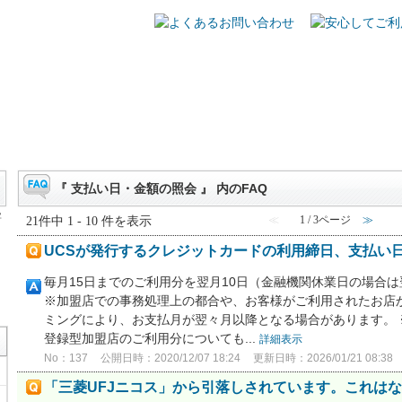
をつくる
キャンペーン
Uポイントを貯める・交換する
サービス・
『 支払い日・金額の照会 』 内のFAQ
字
21件中 1 - 10 件を表示
≪
1 / 3ページ
≫
UCSが発行するクレジットカードの利用締日、支払い
毎月15日までのご利用分を翌月10日（金融機関休業日の場合
※加盟店での事務処理上の都合や、お客様がご利用されたお店
ミングにより、お支払月が翌々月以降となる場合があります。
登録型加盟店のご利用分についても...
詳細表示
No：137
公開日時：2020/12/07 18:24
更新日時：2026/01/21 08:38
「三菱UFJニコス」から引落しされています。これは