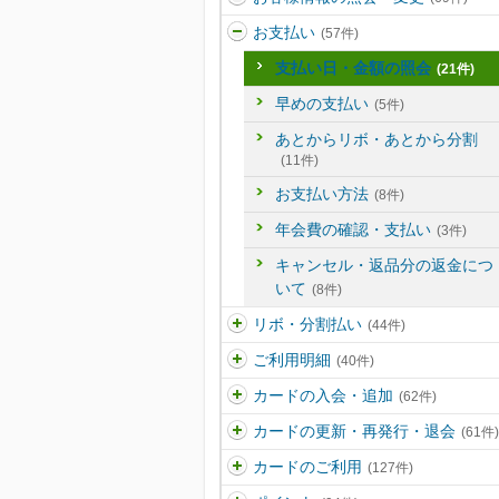
お支払い
(57件)
支払い日・金額の照会
(21件)
早めの支払い
(5件)
あとからリボ・あとから分割
(11件)
お支払い方法
(8件)
年会費の確認・支払い
(3件)
キャンセル・返品分の返金につ
いて
(8件)
リボ・分割払い
(44件)
ご利用明細
(40件)
カードの入会・追加
(62件)
カードの更新・再発行・退会
(61件)
カードのご利用
(127件)