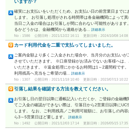
いますか？
確実にお支払いをいただくため、お支払い日の前営業日までに
します。 お引落し処理がされる時間帯は各金融機関によって
当日ご入金の場合はお引落しが間に合わない可能性があります
るかどうかは、金融機関から連絡がある...
詳細表示
No：1586
公開日時：2021/12/22 16:11
更新日時：2024/10/08 14:08
カード利用代金を二重で支払ってしまいました。
ご案内金額より多くご入金された場合や、当月分のお支払いが
させていただきます。 ※口座登録がお済みでないお客様へは
いただきます。 ※返金処理にかかるお時間は1～2週間程です
利用残高へ充当をご希望の場...
詳細表示
No：1307
公開日時：2021/11/18 10:40
更新日時：2023/07/13 10:22
引落し結果を確認する方法を教えてください。
お引落し日の翌日以降に通帳記入いただくか、ご登録の金融機
てご入金の確認ができない際は、引落日から2営業日以降にUCS
します。 なお、ご利用残高／ご利用可能額に、お引落しの内
ら3～5営業日ほど要します。
詳細表示
No：1492
公開日時：2021/12/03 17:14
更新日時：2026/05/15 17:35