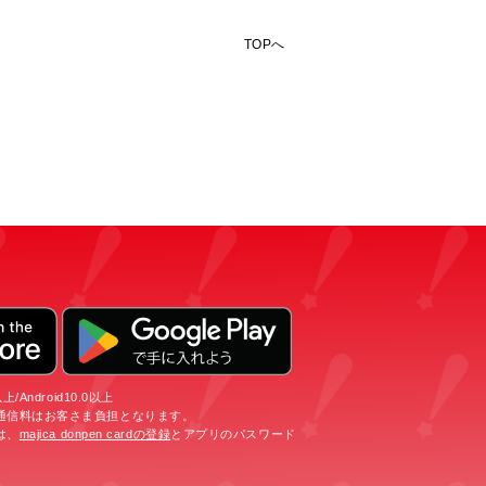
TOPへ
/Android10.0以上
通信料はお客さま負担となります。
は、
majica donpen cardの登録
とアプリのパスワード