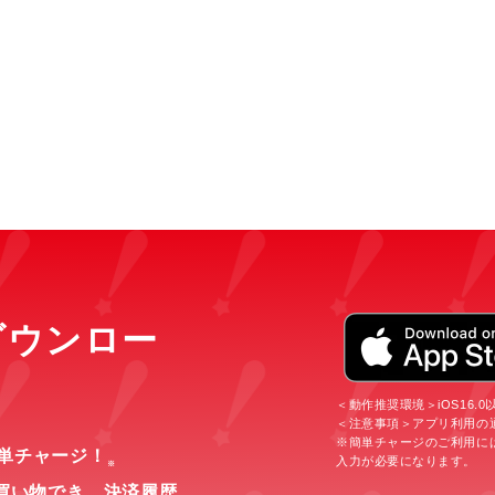
をダウンロー
＜動作推奨環境＞iOS16.0以上
＜注意事項＞アプリ利用の
※簡単チャージのご利用に
簡単チャージ！
入力が必要になります。
※
買い物でき、
決済履歴