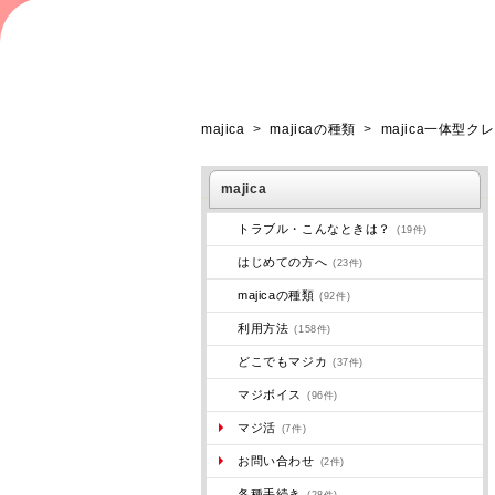
majica
>
majicaの種類
>
majica一体型
majica
トラブル・こんなときは？
(19件)
はじめての方へ
(23件)
majicaの種類
(92件)
利用方法
(158件)
どこでもマジカ
(37件)
マジボイス
(96件)
マジ活
(7件)
お問い合わせ
(2件)
各種手続き