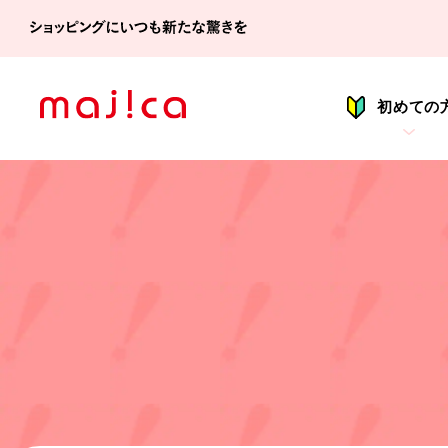
シ
初めての