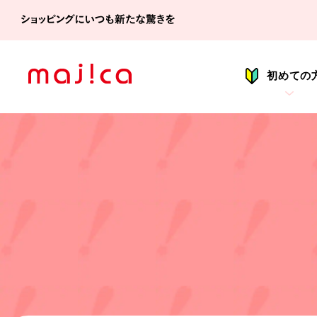
シ
初めての