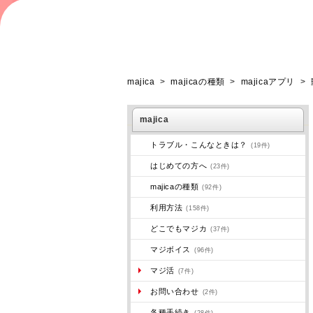
majica
>
majicaの種類
>
majicaアプリ
>
majica
トラブル・こんなときは？
(19件)
はじめての方へ
(23件)
majicaの種類
(92件)
利用方法
(158件)
どこでもマジカ
(37件)
マジボイス
(96件)
マジ活
(7件)
お問い合わせ
(2件)
各種手続き