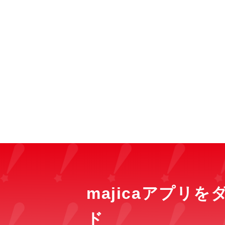
majicaアプリ
ド