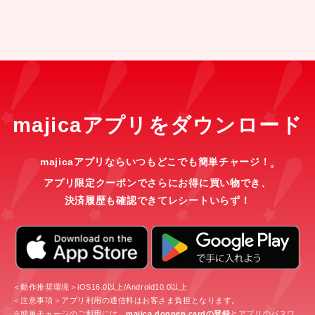
majicaアプリをダウンロード
majicaアプリならいつもどこでも簡単チャージ！
※
アプリ限定クーポンでさらにお得に買い物でき、
決済履歴も確認できてレシートいらず！
＜動作推奨環境＞iOS16.0以上/Android10.0以上
＜注意事項＞アプリ利用の通信料はお客さま負担となります。
※簡単チャージのご利用には、
majica donpen cardの登録
とアプリのパスワ