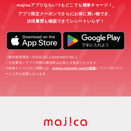
majicaアプリならいつもどこでも簡単チャージ！
※
アプリ限定クーポンでさらにお得に買い物でき、
決済履歴も確認できてレシートいらず！
＜動作推奨環境＞iOS16.0以上/Android10.0以上
＜注意事項＞アプリ利用の通信料はお客さま負担となります。
※簡単チャージのご利用には、
majica donpen cardの登録
とアプリのパスワ
ード入力が必要になります。