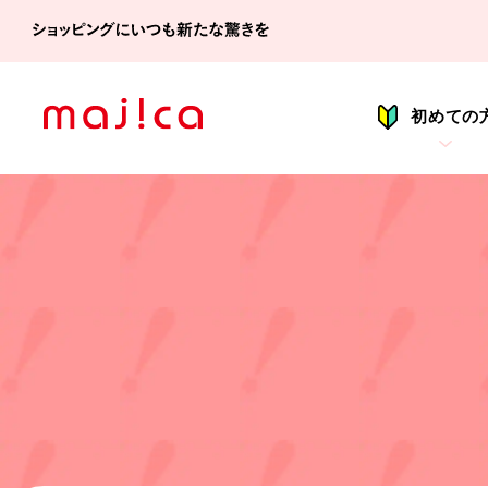
シ
初めての