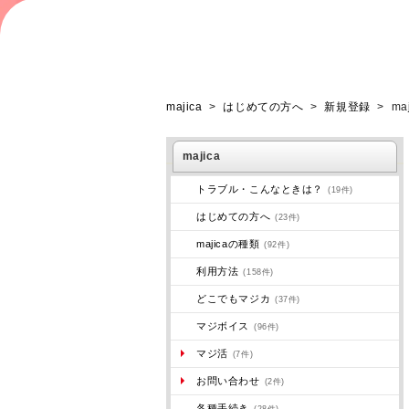
majica
>
はじめての方へ
>
新規登録
>
m
majica
トラブル・こんなときは？
(19件)
はじめての方へ
(23件)
majicaの種類
(92件)
利用方法
(158件)
どこでもマジカ
(37件)
マジボイス
(96件)
マジ活
(7件)
お問い合わせ
(2件)
各種手続き