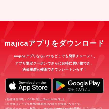
majicaアプリをダウンロード
majicaアプリならいつもどこでも簡単チャージ！
※
アプリ限定クーポンでさらにお得に買い物でき、
決済履歴も確認できてレシートいらず！
＜動作推奨環境＞iOS16.0以上/Android10.0以上
＜注意事項＞アプリ利用の通信料はお客さま負担となります。
※簡単チャージのご利用には、
majica donpen cardの登録
とアプリのパスワ