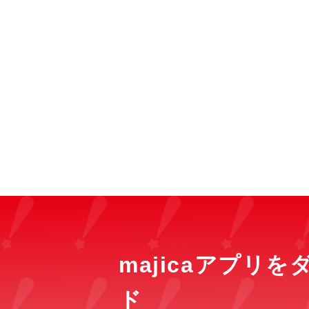
majicaアプリ
ド