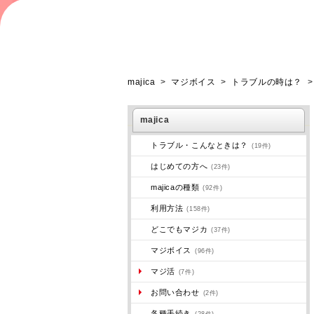
majica
>
マジボイス
>
トラブルの時は？
majica
トラブル・こんなときは？
(19件)
はじめての方へ
(23件)
majicaの種類
(92件)
利用方法
(158件)
どこでもマジカ
(37件)
マジボイス
(96件)
マジ活
(7件)
お問い合わせ
(2件)
各種手続き