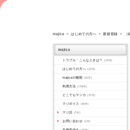
majica
>
はじめての方へ
>
新規登録
>
［
majica
トラブル・こんなときは？
(19件)
はじめての方へ
(23件)
majicaの種類
(92件)
利用方法
(158件)
どこでもマジカ
(37件)
マジボイス
(96件)
マジ活
(7件)
お問い合わせ
(2件)
各種手続き