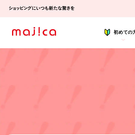
シ
初めての