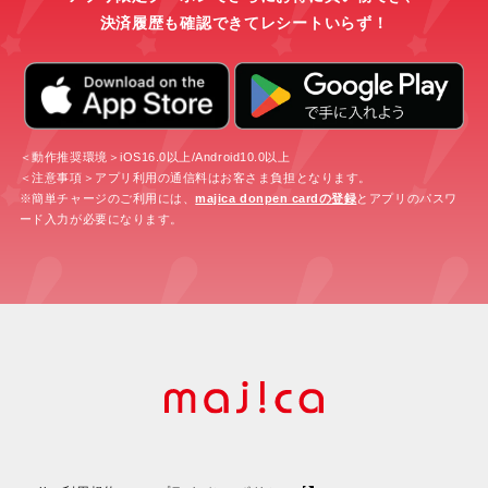
決済履歴も確認できてレシートいらず！
＜動作推奨環境＞iOS16.0以上/Android10.0以上
＜注意事項＞アプリ利用の通信料はお客さま負担となります。
※簡単チャージのご利用には、
majica donpen cardの登録
とアプリのパスワ
ード入力が必要になります。