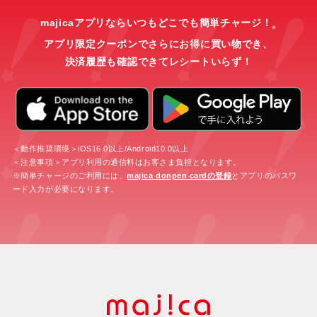
majicaアプリならいつもどこでも簡単チャージ！
※
アプリ限定クーポンでさらにお得に買い物でき、
決済履歴も確認できてレシートいらず！
＜動作推奨環境＞iOS16.0以上/Android10.0以上
＜注意事項＞アプリ利用の通信料はお客さま負担となります。
※簡単チャージのご利用には、
majica donpen cardの登録
とアプリのパスワ
ード入力が必要になります。