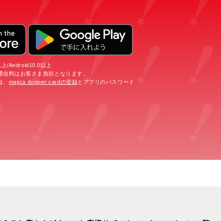
/Android10.0以上
通信料はお客さま負担となります。
は、
majica donpen cardの登録
とアプリのパスワード