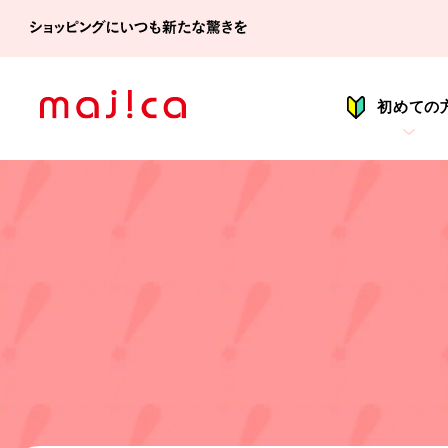
シ
初めての