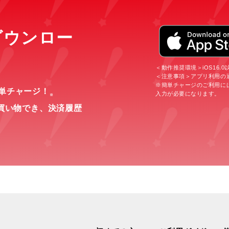
をダウンロー
＜動作推奨環境＞iOS16.0以上
＜注意事項＞アプリ利用の
※簡単チャージのご利用に
簡単チャージ！
入力が必要になります。
※
買い物でき、
決済履歴