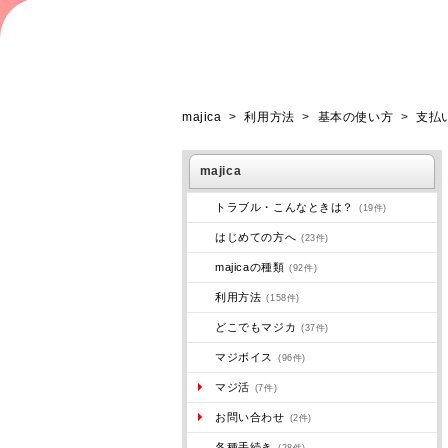
majica
>
利用方法
>
基本の使い方
>
支払
majica
トラブル・こんなときは？
(19件)
はじめての方へ
(23件)
majicaの種類
(92件)
利用方法
(158件)
どこでもマジカ
(37件)
マジボイス
(96件)
マジ活
(7件)
お問い合わせ
(2件)
各種手続き