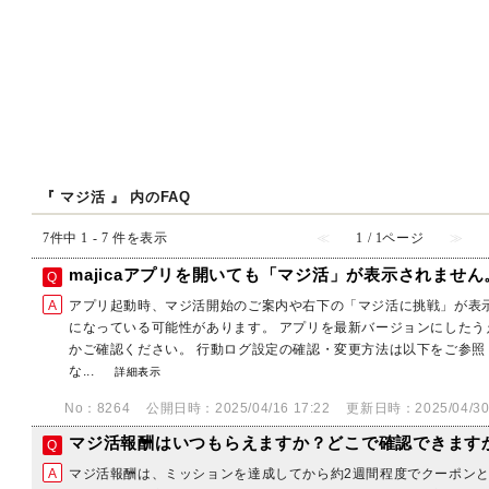
『 マジ活 』 内のFAQ
7件中 1 - 7 件を表示
≪
1 / 1ページ
≫
majicaアプリを開いても「マジ活」が表示されませ
アプリ起動時、マジ活開始のご案内や右下の「マジ活に挑戦」が表示
になっている可能性があります。 アプリを最新バージョンにしたう
かご確認ください。 行動ログ設定の確認・変更方法は以下をご参照く
な...
詳細表示
No：8264
公開日時：2025/04/16 17:22
更新日時：2025/04/30 
マジ活報酬はいつもらえますか？どこで確認できます
マジ活報酬は、ミッションを達成してから約2週間程度でクーポンと