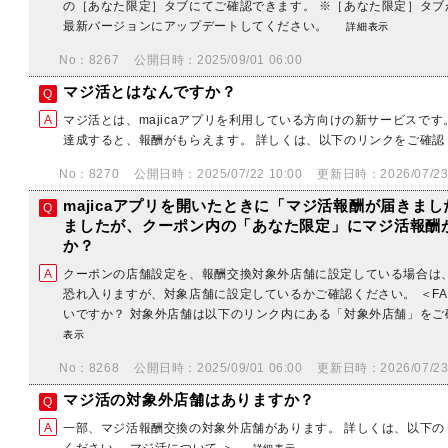
の［あなた限定］タブにてご確認できます。 ※［あなた限定］タブが
最新バージョンにアップデートしてください。
詳細表示
No：8267
公開日時：2025/09/01 06:00
マジ活とはなんですか？
マジ活とは、majicaアプリを利用している方向けの新サービスで
達成すると、報酬がもらえます。 詳しくは、以下のリンクをご確認
No：8270
公開日時：2025/07/22 10:00
更新日時：2026/07/23 
majicaアプリを開いたときに「マジ活報酬が届きま
ましたが、クーポン内の「あなた限定」にマジ活報酬
か？
クーポンの店舗設定を、報酬交換対象外店舗に設定している場合は
恐れ入りますが、対象店舗に設定しているかご確認ください。 ＜F
いですか？ 対象外店舗は以下のリンク内にある「対象外店舗」をご
表示
No：8268
公開日時：2025/09/01 06:00
更新日時：2026/07/23 
マジ活の対象外店舗はありますか？
一部、マジ活報酬交換の対象外店舗があります。 詳しくは、以下