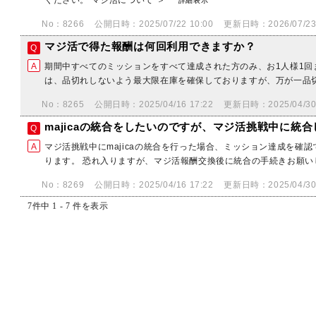
ください。 マジ活について ＞
詳細表示
No：8266
公開日時：2025/07/22 10:00
更新日時：2026/07/23 
マジ活で得た報酬は何回利用できますか？
期間中すべてのミッションをすべて達成された方のみ、お1人様1回
は、品切れしないよう最大限在庫を確保しておりますが、万が一品
No：8265
公開日時：2025/04/16 17:22
更新日時：2025/04/30 
majicaの統合をしたいのですが、マジ活挑戦中に統
マジ活挑戦中にmajicaの統合を行った場合、ミッション達成を確
ります。 恐れ入りますが、マジ活報酬交換後に統合の手続きお願
No：8269
公開日時：2025/04/16 17:22
更新日時：2025/04/30 
7件中 1 - 7 件を表示