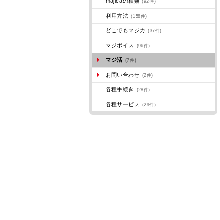
majicaの種類
(92件)
利用方法
(158件)
どこでもマジカ
(37件)
マジボイス
(96件)
マジ活
(7件)
お問い合わせ
(2件)
各種手続き
(28件)
各種サービス
(29件)