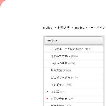
majica
>
利用方法
>
majicaマネー・ポイ
majica
トラブル・こんなときは？
(19件)
はじめての方へ
(23件)
majicaの種類
(92件)
利用方法
(158件)
どこでもマジカ
(37件)
マジボイス
(96件)
マジ活
(7件)
お問い合わせ
(2件)
各種手続き