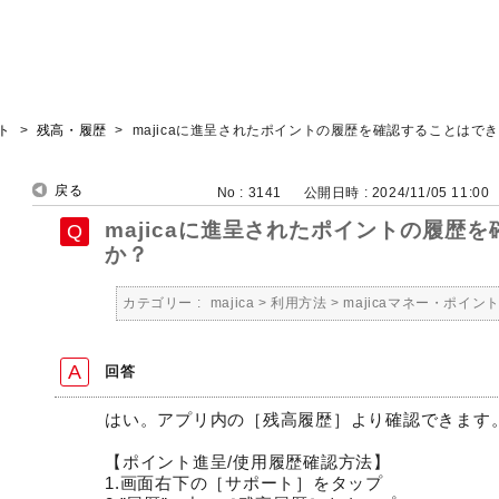
ント
>
残高・履歴
>
majicaに進呈されたポイントの履歴を確認することはで
戻る
No : 3141
公開日時 : 2024/11/05 11:00
majicaに進呈されたポイントの履歴
か？
カテゴリー :
majica
>
利用方法
>
majicaマネー・ポイン
回答
はい。アプリ内の［残高履歴］より確認できます
【ポイント進呈/使用履歴確認方法】
1.画面右下の［サポート］をタップ