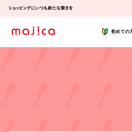
シ
初めての