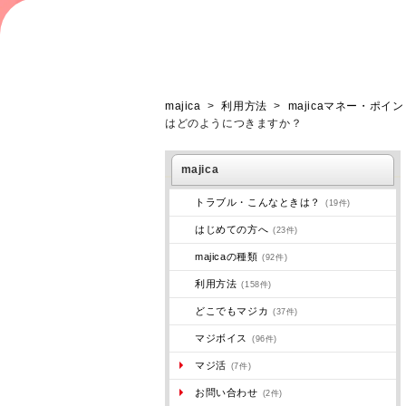
majica
>
利用方法
>
majicaマネー・ポイ
はどのようにつきますか？
majica
トラブル・こんなときは？
(19件)
はじめての方へ
(23件)
majicaの種類
(92件)
利用方法
(158件)
どこでもマジカ
(37件)
マジボイス
(96件)
マジ活
(7件)
お問い合わせ
(2件)