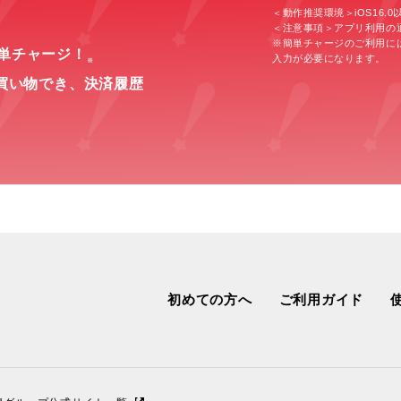
＜動作推奨環境＞iOS16.0以上
＜注意事項＞アプリ利用の
※簡単チャージのご利用に
簡単チャージ！
入力が必要になります。
※
買い物でき、
決済履歴
初めての方へ
ご利用ガイド