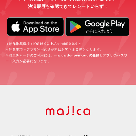
決済履歴も確認できてレシートいらず！
＜動作推奨環境＞iOS16.0以上/Android10.0以上
＜注意事項＞アプリ利用の通信料はお客さま負担となります。
※簡単チャージのご利用には、
majica donpen cardの登録
とアプリのパスワ
ード入力が必要になります。