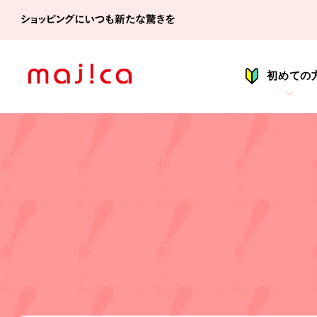
シ
初めての