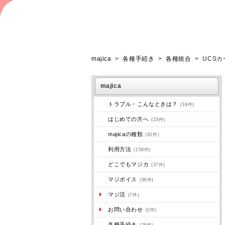
majica
>
各種手続き
>
各種統合
>
UCS
majica
トラブル・こんなときは？
(19件)
はじめての方へ
(23件)
majicaの種類
(92件)
利用方法
(158件)
どこでもマジカ
(37件)
マジボイス
(96件)
マジ活
(7件)
お問い合わせ
(2件)
各種手続き