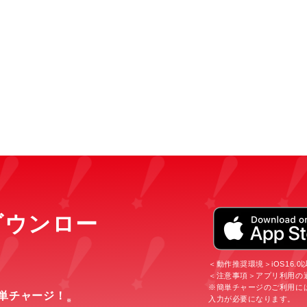
をダウンロー
＜動作推奨環境＞iOS16.0以上
＜注意事項＞アプリ利用の
※簡単チャージのご利用に
簡単チャージ！
入力が必要になります。
※