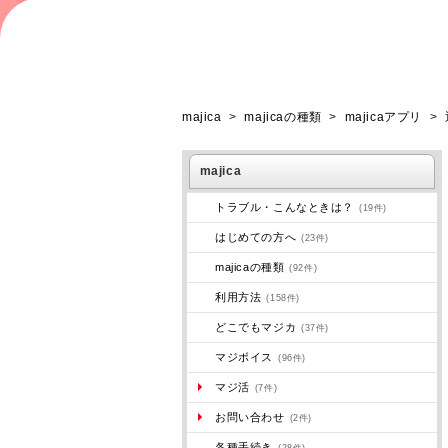
majica
>
majicaの種類
>
majicaアプリ
>
majica
トラブル・こんなときは？
(19件)
はじめての方へ
(23件)
majicaの種類
(92件)
利用方法
(158件)
どこでもマジカ
(37件)
マジボイス
(96件)
マジ活
(7件)
お問い合わせ
(2件)
各種手続き