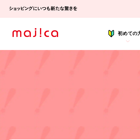
シ
初めての