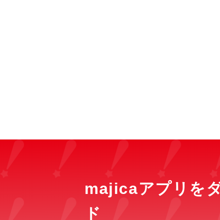
majicaアプリ
ド